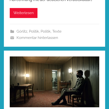
Weiterlesen
Görlitz
,
Politik
,
Politik
,
Texte
Kommentar hinterlassen