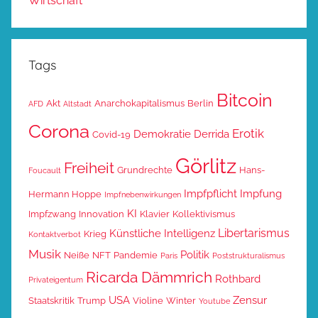
Wirtschaft
Tags
Bitcoin
Akt
Anarchokapitalismus
Berlin
AFD
Altstadt
Corona
Erotik
Demokratie
Derrida
Covid-19
Görlitz
Freiheit
Grundrechte
Hans-
Foucault
Impfpflicht
Impfung
Hermann Hoppe
Impfnebenwirkungen
KI
Impfzwang
Innovation
Klavier
Kollektivismus
Libertarismus
Künstliche Intelligenz
Krieg
Kontaktverbot
Musik
Politik
Neiße
NFT
Pandemie
Paris
Poststrukturalismus
Ricarda Dämmrich
Rothbard
Privateigentum
USA
Zensur
Staatskritik
Trump
Violine
Winter
Youtube