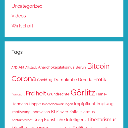
Uncategorized
Videos
Wirtschaft
Tags
Bitcoin
Akt
Anarchokapitalismus
Berlin
AFD
Altstadt
Corona
Erotik
Demokratie
Derrida
Covid-19
Görlitz
Freiheit
Grundrechte
Hans-
Foucault
Impfpflicht
Impfung
Hermann Hoppe
Impfnebenwirkungen
KI
Impfzwang
Innovation
Klavier
Kollektivismus
Libertarismus
Künstliche Intelligenz
Krieg
Kontaktverbot
Musik