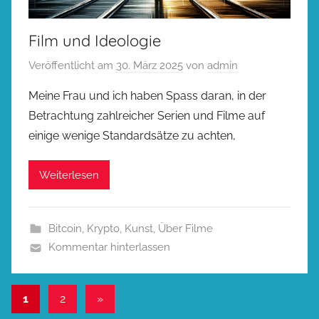
Film und Ideologie
Veröffentlicht am
30. März 2025
von
admin
Meine Frau und ich haben Spass daran, in der
Betrachtung zahlreicher Serien und Filme auf
einige wenige Standardsätze zu achten,
Weiterlesen
Bitcoin
,
Krypto
,
Kunst
,
Über Filme
Kommentar hinterlassen
Seitennummerierung
Nächste
1
2
»
Beiträge