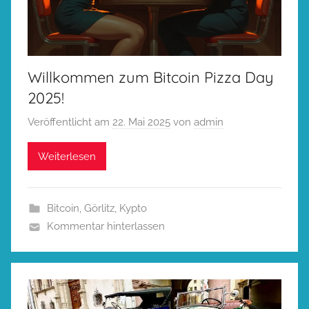
Willkommen zum Bitcoin Pizza Day
2025!
Veröffentlicht am
22. Mai 2025
von
admin
Weiterlesen
Bitcoin
,
Görlitz
,
Kypto
Kommentar hinterlassen