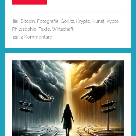
Bitcoin
,
Fotografie
,
Görlitz
,
Krypto
,
Kunst
,
Kypto
,
Philosophie
,
Texte
,
Wirtschaft
2 Kommentare