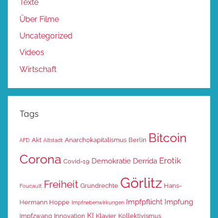
Texte
Über Filme
Uncategorized
Videos
Wirtschaft
Tags
Bitcoin
Akt
Anarchokapitalismus
Berlin
AFD
Altstadt
Corona
Erotik
Demokratie
Derrida
Covid-19
Görlitz
Freiheit
Grundrechte
Hans-
Foucault
Impfpflicht
Impfung
Hermann Hoppe
Impfnebenwirkungen
KI
Impfzwang
Innovation
Klavier
Kollektivismus