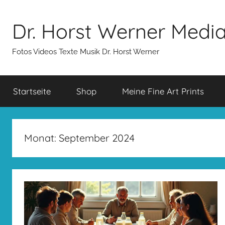
Zum
Inhalt
Dr. Horst Werner Medi
springen
Fotos Videos Texte Musik Dr. Horst Werner
Startseite
Shop
Meine Fine Art Prints
Monat:
September 2024