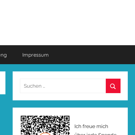
ung
Impressum
Suchen
nach:
Suchen
Ich freue mich
über jede Spende