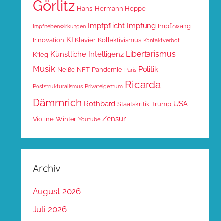
Görlitz
Hans-Hermann Hoppe
Impfpflicht
Impfung
Impfzwang
Impfnebenwirkungen
KI
Innovation
Klavier
Kollektivismus
Kontaktverbot
Libertarismus
Künstliche Intelligenz
Krieg
Musik
Politik
Neiße
NFT
Pandemie
Paris
Ricarda
Poststrukturalismus
Privateigentum
Dämmrich
Rothbard
USA
Staatskritik
Trump
Zensur
Violine
Winter
Youtube
Archiv
August 2026
Juli 2026