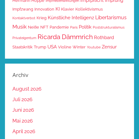
Impfpflicht
Impfung
Hermann Hoppe
Impfnebenwirkungen
KI
Impfzwang
Innovation
Klavier
Kollektivismus
Libertarismus
Künstliche Intelligenz
Krieg
Kontaktverbot
Musik
Politik
Neiße
NFT
Pandemie
Paris
Poststrukturalismus
Ricarda Dämmrich
Rothbard
Privateigentum
USA
Zensur
Staatskritik
Trump
Violine
Winter
Youtube
Archiv
August 2026
Juli 2026
Juni 2026
Mai 2026
April 2026