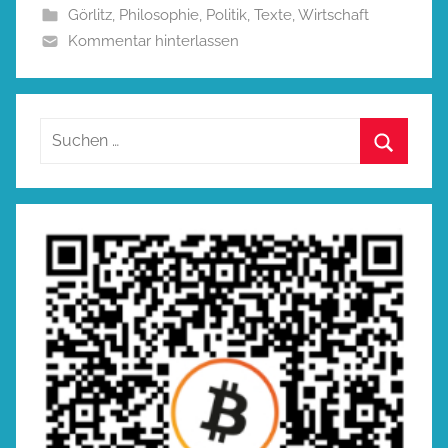
Görlitz
,
Philosophie
,
Politik
,
Texte
,
Wirtschaft
Kommentar hinterlassen
Suchen
nach:
Suchen