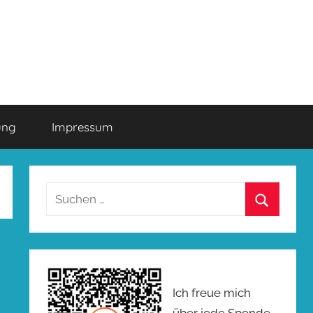
ung
Impressum
Suchen
nach:
Suchen
Ich freue mich
über jede Spende