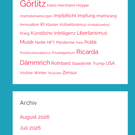
Görlitz
Hans-Hermann Hoppe
Impfpflicht
Impfung
Impfzwang
Impfnebenwirkungen
KI
Innovation
Klavier
Kollektivismus
Kontaktverbot
Libertarismus
Künstliche Intelligenz
Krieg
Musik
Politik
Neiße
NFT
Pandemie
Paris
Ricarda
Poststrukturalismus
Privateigentum
Dämmrich
Rothbard
USA
Staatskritik
Trump
Zensur
Violine
Winter
Youtube
Archiv
August 2026
Juli 2026