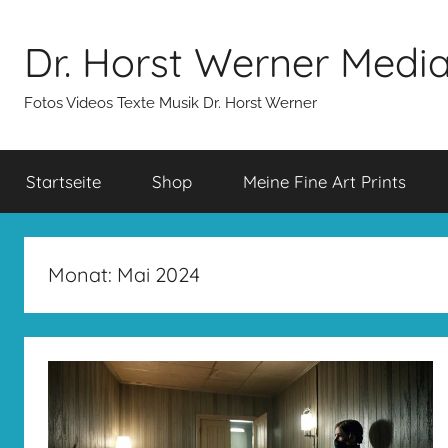
Zum
Inhalt
Dr. Horst Werner Medi
springen
Fotos Videos Texte Musik Dr. Horst Werner
Startseite
Shop
Meine Fine Art Prints
Monat:
Mai 2024