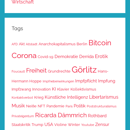
Wirtschaft
Tags
Bitcoin
Akt
Anarchokapitalismus
Berlin
AFD
Altstadt
Corona
Erotik
Demokratie
Derrida
Covid-19
Görlitz
Freiheit
Grundrechte
Hans-
Foucault
Impfpflicht
Impfung
Hermann Hoppe
Impfnebenwirkungen
KI
Impfzwang
Innovation
Klavier
Kollektivismus
Libertarismus
Künstliche Intelligenz
Krieg
Kontaktverbot
Musik
Politik
Neiße
NFT
Pandemie
Paris
Poststrukturalismus
Ricarda Dämmrich
Rothbard
Privateigentum
USA
Zensur
Staatskritik
Trump
Violine
Winter
Youtube