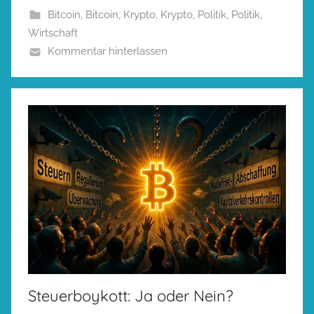
Bitcoin
,
Bitcoin
,
Krypto
,
Krypto
,
Politik
,
Politik
,
Wirtschaft
Kommentar hinterlassen
Steuerboykott: Ja oder Nein?