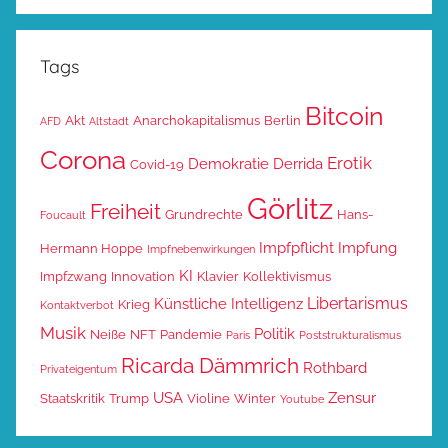
Tags
Bitcoin
Akt
Anarchokapitalismus
Berlin
AFD
Altstadt
Corona
Erotik
Demokratie
Derrida
Covid-19
Görlitz
Freiheit
Grundrechte
Hans-
Foucault
Impfpflicht
Impfung
Hermann Hoppe
Impfnebenwirkungen
KI
Impfzwang
Innovation
Klavier
Kollektivismus
Libertarismus
Künstliche Intelligenz
Krieg
Kontaktverbot
Musik
Politik
Neiße
NFT
Pandemie
Paris
Poststrukturalismus
Ricarda Dämmrich
Rothbard
Privateigentum
USA
Zensur
Staatskritik
Trump
Violine
Winter
Youtube