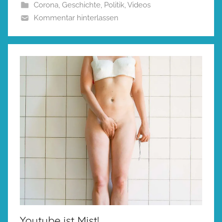
Corona
,
Geschichte
,
Politik
,
Videos
Kommentar hinterlassen
Youtube ist Mist!