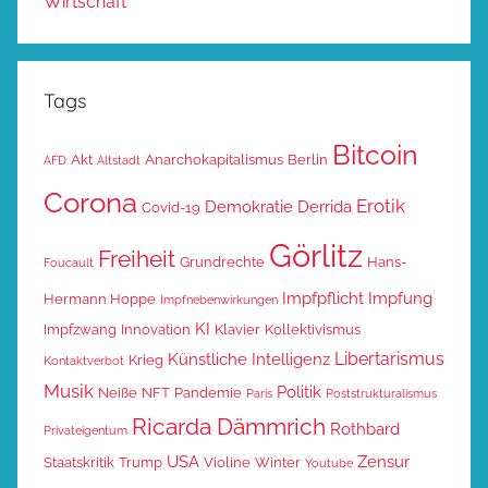
Wirtschaft
Tags
Bitcoin
Akt
Anarchokapitalismus
Berlin
AFD
Altstadt
Corona
Erotik
Demokratie
Derrida
Covid-19
Görlitz
Freiheit
Grundrechte
Hans-
Foucault
Impfpflicht
Impfung
Hermann Hoppe
Impfnebenwirkungen
KI
Impfzwang
Innovation
Klavier
Kollektivismus
Libertarismus
Künstliche Intelligenz
Krieg
Kontaktverbot
Musik
Politik
Neiße
NFT
Pandemie
Paris
Poststrukturalismus
Ricarda Dämmrich
Rothbard
Privateigentum
USA
Zensur
Staatskritik
Trump
Violine
Winter
Youtube