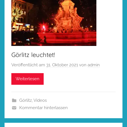
Görlitz leuchtet!
Veröffentlicht am
31. Oktober 2021
von
admin
Weiterlesen
Görlitz
,
Videos
Kommentar hinterlassen