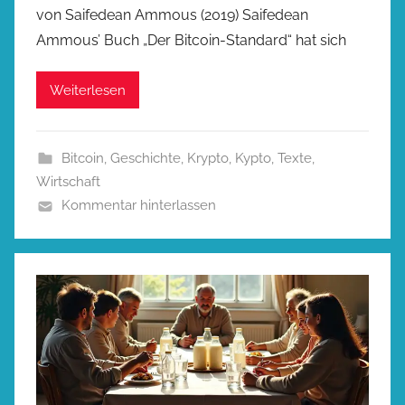
von Saifedean Ammous (2019) Saifedean
Ammous’ Buch „Der Bitcoin-Standard“ hat sich
Weiterlesen
Bitcoin
,
Geschichte
,
Krypto
,
Kypto
,
Texte
,
Wirtschaft
Kommentar hinterlassen