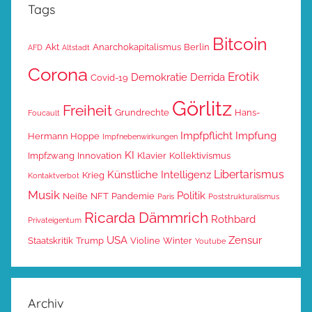
Tags
Bitcoin
Akt
Anarchokapitalismus
Berlin
AFD
Altstadt
Corona
Erotik
Demokratie
Derrida
Covid-19
Görlitz
Freiheit
Grundrechte
Hans-
Foucault
Impfpflicht
Impfung
Hermann Hoppe
Impfnebenwirkungen
KI
Impfzwang
Innovation
Klavier
Kollektivismus
Libertarismus
Künstliche Intelligenz
Krieg
Kontaktverbot
Musik
Politik
Neiße
NFT
Pandemie
Paris
Poststrukturalismus
Ricarda Dämmrich
Rothbard
Privateigentum
USA
Zensur
Staatskritik
Trump
Violine
Winter
Youtube
Archiv