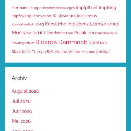
Impfpflicht
Impfung
Hermann Hoppe
Impfnebenwirkungen
KI
Impfzwang
Innovation
Klavier
Kollektivismus
Libertarismus
Künstliche Intelligenz
Krieg
Kontaktverbot
Musik
Politik
Neiße
NFT
Pandemie
Paris
Poststrukturalismus
Ricarda Dämmrich
Rothbard
Privateigentum
USA
Zensur
Staatskritik
Trump
Violine
Winter
Youtube
Archiv
August 2026
Juli 2026
Juni 2026
Mai 2026