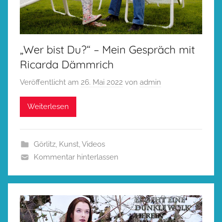
„Wer bist Du?“ – Mein Gespräch mit
Ricarda Dämmrich
Veröffentlicht am
26. Mai 2022
von
admin
Weiterlesen
Görlitz
,
Kunst
,
Videos
Kommentar hinterlassen