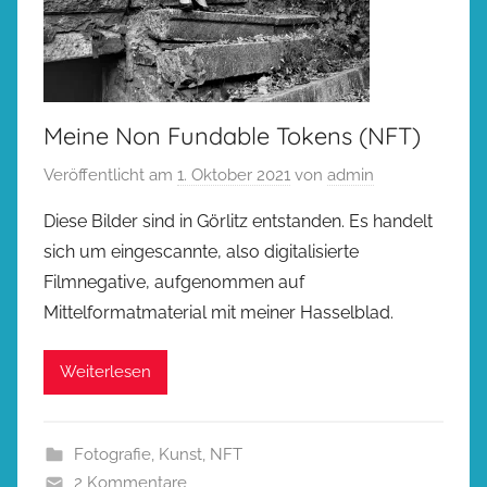
Meine Non Fundable Tokens (NFT)
Veröffentlicht am
1. Oktober 2021
von
admin
Diese Bilder sind in Görlitz entstanden. Es handelt
sich um eingescannte, also digitalisierte
Filmnegative, aufgenommen auf
Mittelformatmaterial mit meiner Hasselblad.
Weiterlesen
Fotografie
,
Kunst
,
NFT
2 Kommentare