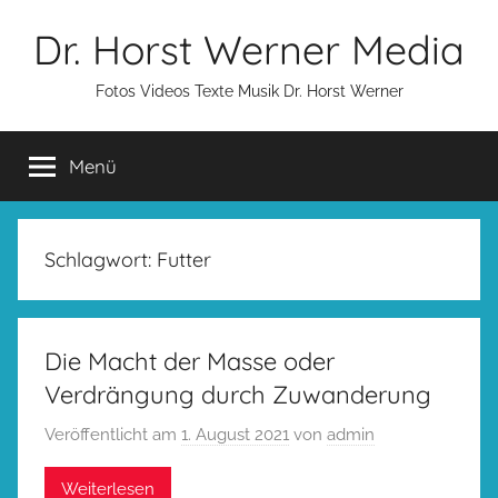
Zum
Dr. Horst Werner Media
Inhalt
springen
Fotos Videos Texte Musik Dr. Horst Werner
Menü
Schlagwort:
Futter
Die Macht der Masse oder
Verdrängung durch Zuwanderung
Veröffentlicht am
1. August 2021
von
admin
Weiterlesen