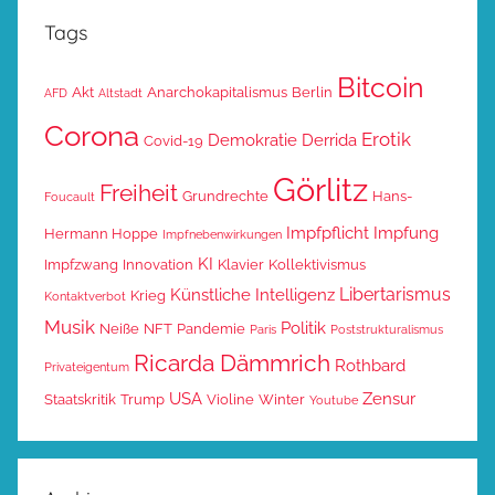
Tags
Bitcoin
Akt
Anarchokapitalismus
Berlin
AFD
Altstadt
Corona
Erotik
Demokratie
Derrida
Covid-19
Görlitz
Freiheit
Grundrechte
Hans-
Foucault
Impfpflicht
Impfung
Hermann Hoppe
Impfnebenwirkungen
KI
Impfzwang
Innovation
Klavier
Kollektivismus
Libertarismus
Künstliche Intelligenz
Krieg
Kontaktverbot
Musik
Politik
Neiße
NFT
Pandemie
Paris
Poststrukturalismus
Ricarda Dämmrich
Rothbard
Privateigentum
USA
Zensur
Staatskritik
Trump
Violine
Winter
Youtube