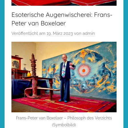
Esoterische Augenwischerei: Frans-
Peter van Boxelaer
Veröffentlicht am
19. März 2023
von
admin
Frans-Peter van Boxelaer – Philosoph des Verzichts
(Symbolbild)