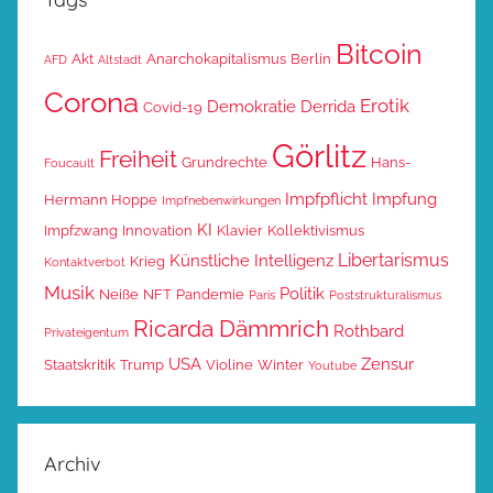
Bitcoin
Akt
Anarchokapitalismus
Berlin
AFD
Altstadt
Corona
Erotik
Demokratie
Derrida
Covid-19
Görlitz
Freiheit
Grundrechte
Hans-
Foucault
Impfpflicht
Impfung
Hermann Hoppe
Impfnebenwirkungen
KI
Impfzwang
Innovation
Klavier
Kollektivismus
Libertarismus
Künstliche Intelligenz
Krieg
Kontaktverbot
Musik
Politik
Neiße
NFT
Pandemie
Paris
Poststrukturalismus
Ricarda Dämmrich
Rothbard
Privateigentum
USA
Zensur
Staatskritik
Trump
Violine
Winter
Youtube
Archiv