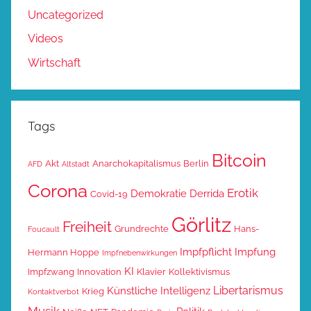
Uncategorized
Videos
Wirtschaft
Tags
Bitcoin
Akt
Anarchokapitalismus
Berlin
AFD
Altstadt
Corona
Erotik
Demokratie
Derrida
Covid-19
Görlitz
Freiheit
Grundrechte
Hans-
Foucault
Impfpflicht
Impfung
Hermann Hoppe
Impfnebenwirkungen
KI
Impfzwang
Innovation
Klavier
Kollektivismus
Libertarismus
Künstliche Intelligenz
Krieg
Kontaktverbot
Musik