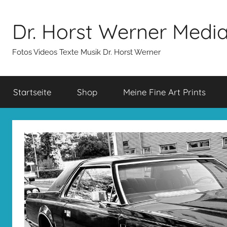
Zum
Inhalt
Dr. Horst Werner Medi
springen
Fotos Videos Texte Musik Dr. Horst Werner
Startseite
Shop
Meine Fine Art Prints