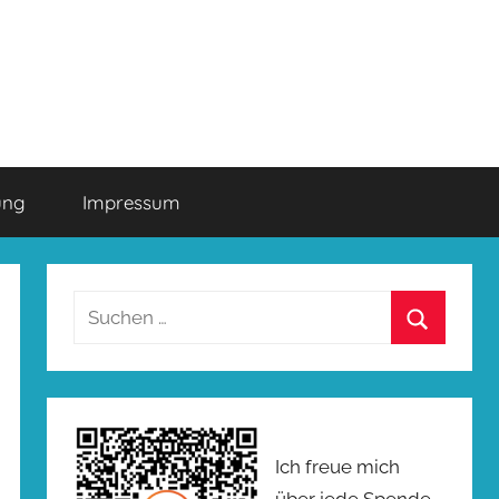
ung
Impressum
Suchen
nach:
Suchen
Ich freue mich
über jede Spende