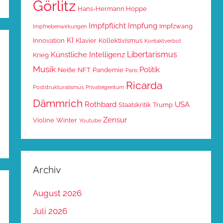
Görlitz
Hans-Hermann Hoppe
Impfpflicht
Impfung
Impfzwang
Impfnebenwirkungen
KI
Innovation
Klavier
Kollektivismus
Kontaktverbot
Libertarismus
Künstliche Intelligenz
Krieg
Musik
Politik
Neiße
NFT
Pandemie
Paris
Ricarda
Poststrukturalismus
Privateigentum
Dämmrich
Rothbard
USA
Staatskritik
Trump
Zensur
Violine
Winter
Youtube
Archiv
August 2026
Juli 2026