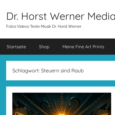
Zum
Inhalt
Dr. Horst Werner Medi
springen
Fotos Videos Texte Musik Dr. Horst Werner
Startseite
Shop
Meine Fine Art Prints
Schlagwort:
Steuern sind Raub