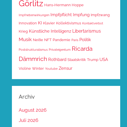
Görlitz
Hans-Hermann Hoppe
Impfpflicht
Impfung
Impfzwang
Impfnebenwirkungen
KI
Innovation
Klavier
Kollektivismus
Kontaktverbot
Libertarismus
Künstliche Intelligenz
Krieg
Musik
Politik
Neiße
NFT
Pandemie
Paris
Ricarda
Poststrukturalismus
Privateigentum
Dämmrich
Rothbard
USA
Staatskritik
Trump
Zensur
Violine
Winter
Youtube
Archiv
August 2026
Juli 2026