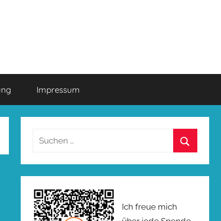
ung
Impressum
Suchen
nach:
Suchen
Ich freue mich
über jede Spende