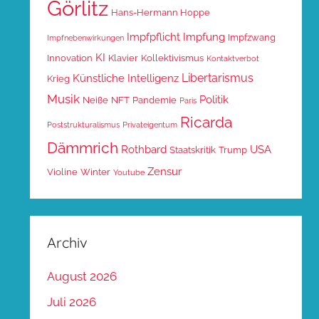
Görlitz
Hans-Hermann Hoppe
Impfpflicht
Impfung
Impfzwang
Impfnebenwirkungen
KI
Innovation
Klavier
Kollektivismus
Kontaktverbot
Libertarismus
Künstliche Intelligenz
Krieg
Musik
Politik
Neiße
NFT
Pandemie
Paris
Ricarda
Poststrukturalismus
Privateigentum
Dämmrich
Rothbard
USA
Staatskritik
Trump
Zensur
Violine
Winter
Youtube
Archiv
August 2026
Juli 2026