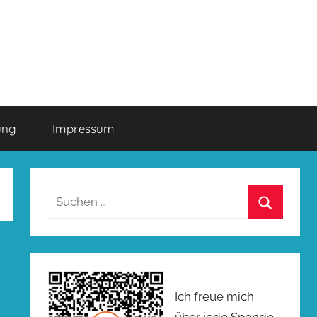
ung
Impressum
Suchen
nach:
Suchen
Ich freue mich
über jede Spende