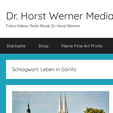
Zum
Inhalt
Dr. Horst Werner Medi
springen
Fotos Videos Texte Musik Dr. Horst Werner
Startseite
Shop
Meine Fine Art Prints
Schlagwort:
Leben in Görlitz