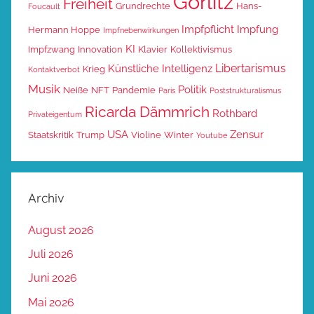
Görlitz
Freiheit
Grundrechte
Hans-
Foucault
Impfpflicht
Impfung
Hermann Hoppe
Impfnebenwirkungen
KI
Impfzwang
Innovation
Klavier
Kollektivismus
Horst Werner: Metaphysik
Libertarismus
Künstliche Intelligenz
Krieg
Kontaktverbot
Zeichen mimesis Kastration
Musik
Politik
Neiße
NFT
Pandemie
Paris
Poststrukturalismus
– Möglichkeiten und
Ricarda Dämmrich
Rothbard
Privateigentum
Grenzen begrifflichen
USA
Zensur
Staatskritik
Trump
Violine
Winter
Youtube
Philosophieverständnisses
nach Jacques Derrida
Archiv
€35,00
August 2026
€2,00
(shipping)
Juli 2026
Total:
€37,00
Juni 2026
Mai 2026