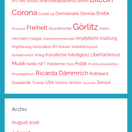
Akt
Anarchokapitalismus
Berlin
AFD
Altstadt
Corona
Erotik
Demokratie
Derrida
Covid-19
Görlitz
Freiheit
Grundrechte
Hans-
Foucault
Impfpflicht
Impfung
Hermann Hoppe
Impfnebenwirkungen
KI
Impfzwang
Innovation
Klavier
Kollektivismus
Libertarismus
Künstliche Intelligenz
Krieg
Kontaktverbot
Musik
Politik
Neiße
NFT
Pandemie
Paris
Poststrukturalismus
Ricarda Dämmrich
Rothbard
Privateigentum
USA
Zensur
Staatskritik
Trump
Violine
Winter
Youtube
Archiv
August 2026