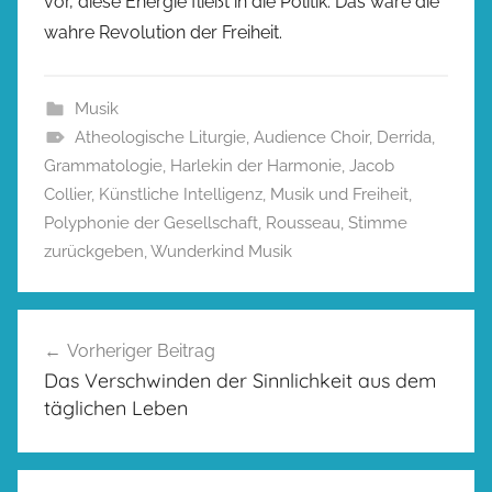
vor, diese Energie fließt in die Politik. Das wäre die
wahre Revolution der Freiheit.
Musik
Atheologische Liturgie
,
Audience Choir
,
Derrida
,
Grammatologie
,
Harlekin der Harmonie
,
Jacob
Collier
,
Künstliche Intelligenz
,
Musik und Freiheit
,
Polyphonie der Gesellschaft
,
Rousseau
,
Stimme
zurückgeben
,
Wunderkind Musik
Beitragsnavigation
Vorheriger Beitrag
Das Verschwinden der Sinnlichkeit aus dem
täglichen Leben