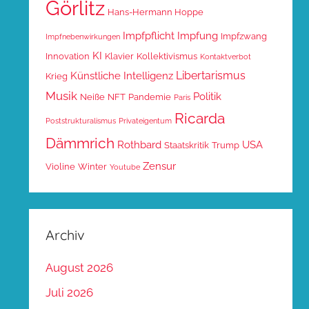
Görlitz
Hans-Hermann Hoppe
Impfpflicht
Impfung
Impfzwang
Impfnebenwirkungen
KI
Innovation
Klavier
Kollektivismus
Kontaktverbot
Libertarismus
Künstliche Intelligenz
Krieg
Musik
Politik
Neiße
NFT
Pandemie
Paris
Ricarda
Poststrukturalismus
Privateigentum
Dämmrich
Rothbard
USA
Staatskritik
Trump
Zensur
Violine
Winter
Youtube
Archiv
August 2026
Juli 2026