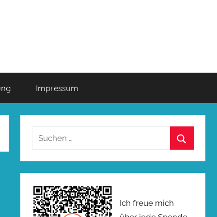
ung
Impressum
Suchen
nach:
Suchen
Ich freue mich
über jede Spende