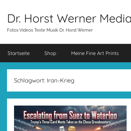
Zum
Inhalt
Dr. Horst Werner Medi
springen
Fotos Videos Texte Musik Dr. Horst Werner
Startseite
Shop
Meine Fine Art Prints
Schlagwort:
Iran-Krieg