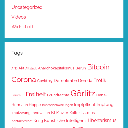
Uncategorized
Videos
Wirtschaft
Tags
Bitcoin
Akt
Anarchokapitalismus
Berlin
AFD
Altstadt
Corona
Erotik
Demokratie
Derrida
Covid-19
Görlitz
Freiheit
Grundrechte
Hans-
Foucault
Impfpflicht
Impfung
Hermann Hoppe
Impfnebenwirkungen
KI
Impfzwang
Innovation
Klavier
Kollektivismus
Libertarismus
Künstliche Intelligenz
Krieg
Kontaktverbot