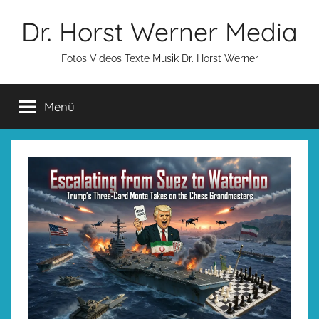
Zum
Dr. Horst Werner Media
Inhalt
springen
Fotos Videos Texte Musik Dr. Horst Werner
Menü