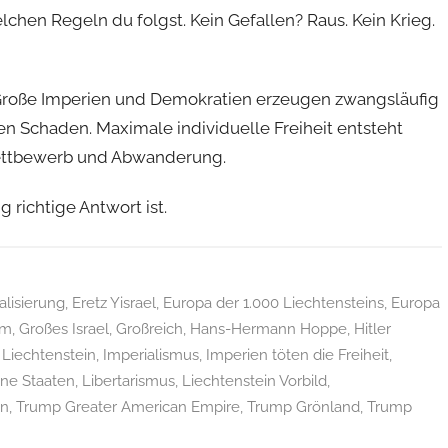
chen Regeln du folgst. Kein Gefallen? Raus. Kein Krieg.
. Große Imperien und Demokratien erzeugen zwangsläufig
en Schaden. Maximale individuelle Freiheit entsteht
 Wettbewerb und Abwanderung.
 richtige Antwort ist.
alisierung
,
Eretz Yisrael
,
Europa der 1.000 Liechtensteins
,
Europa
um
,
Großes Israel
,
Großreich
,
Hans-Hermann Hoppe
,
Hitler
Liechtenstein
,
Imperialismus
,
Imperien töten die Freiheit
,
ine Staaten
,
Libertarismus
,
Liechtenstein Vorbild
,
on
,
Trump Greater American Empire
,
Trump Grönland
,
Trump