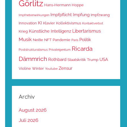
Görlitz
Hans-Hermann Hoppe
Impfpflicht
Impfung
Impfzwang
Impfnebenwirkungen
KI
Innovation
Klavier
Kollektivismus
Kontaktverbot
Libertarismus
Künstliche Intelligenz
Krieg
Musik
Politik
Neiße
NFT
Pandemie
Paris
Ricarda
Poststrukturalismus
Privateigentum
Dämmrich
Rothbard
USA
Staatskritik
Trump
Zensur
Violine
Winter
Youtube
Archiv
August 2026
Juli 2026