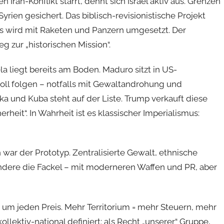
 Iran-Konflikt starrt, dehnt sich Israel aktiv aus. Grenzen
rien gesichert. Das biblisch-revisionistische Projekt
 es wird mit Raketen und Panzern umgesetzt. Der
g zur „historischen Mission“.
a liegt bereits am Boden. Maduro sitzt in US-
ll folgen – notfalls mit Gewaltandrohung und
ka und Kuba steht auf der Liste. Trump verkauft diese
heit“. In Wahrheit ist es klassischer Imperialismus:
war der Prototyp. Zentralisierte Gewalt, ethnische
andere die Fackel – mit moderneren Waffen und PR, aber
ung um jeden Preis. Mehr Territorium = mehr Steuern, mehr
llektiv-national definiert: als Recht „unserer“ Gruppe,