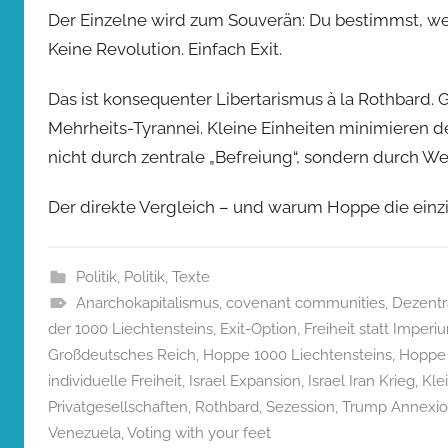
Der Einzelne wird zum Souverän: Du bestimmst, wel
Keine Revolution. Einfach Exit.
Das ist konsequenter Libertarismus à la Rothbard
Mehrheits-Tyrannei. Kleine Einheiten minimieren d
nicht durch zentrale „Befreiung“, sondern durch
Der direkte Vergleich – und warum Hoppe die einzig
Politik
,
Politik
,
Texte
Anarchokapitalismus
,
covenant communities
,
Dezentr
der 1000 Liechtensteins
,
Exit-Option
,
Freiheit statt Imperi
Großdeutsches Reich
,
Hoppe 1000 Liechtensteins
,
Hoppe 
individuelle Freiheit
,
Israel Expansion
,
Israel Iran Krieg
,
Kle
Privatgesellschaften
,
Rothbard
,
Sezession
,
Trump Annexi
Venezuela
,
Voting with your feet