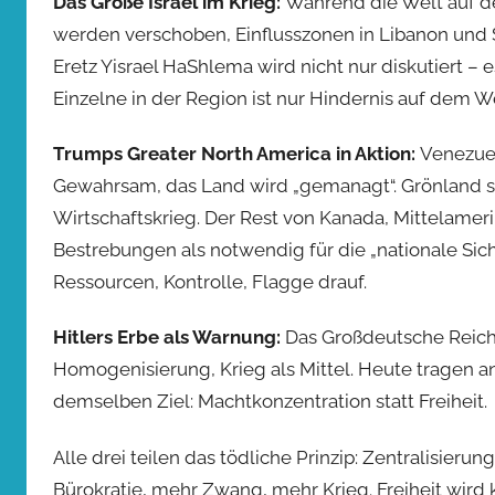
Das Große Israel im Krieg:
Während die Welt auf den
werden verschoben, Einflusszonen in Libanon und Sy
Eretz Yisrael HaShlema wird nicht nur diskutiert –
Einzelne in der Region ist nur Hindernis auf dem We
Trumps Greater North America in Aktion:
Venezuel
Gewahrsam, das Land wird „gemanagt“. Grönland so
Wirtschaftskrieg. Der Rest von Kanada, Mittelameri
Bestrebungen als notwendig für die „nationale Sicher
Ressourcen, Kontrolle, Flagge drauf.
Hitlers Erbe als Warnung:
Das Großdeutsche Reich 
Homogenisierung, Krieg als Mittel. Heute tragen 
demselben Ziel: Machtkonzentration statt Freiheit.
Alle drei teilen das tödliche Prinzip: Zentralisier
Bürokratie, mehr Zwang, mehr Krieg. Freiheit wird ko