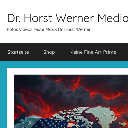
Zum
Inhalt
Dr. Horst Werner Medi
springen
Fotos Videos Texte Musik Dr. Horst Werner
Startseite
Shop
Meine Fine Art Prints