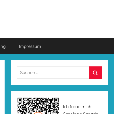
ung
Impressum
Suchen
nach:
Suchen
Ich freue mich
über jede Spende