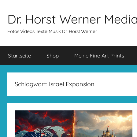
Zum
Inhalt
Dr. Horst Werner Medi
springen
Fotos Videos Texte Musik Dr. Horst Werner
Startseite
Shop
Meine Fine Art Prints
Schlagwort:
Israel Expansion