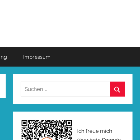
ung
Impressum
Suchen
nach:
Suchen
Ich freue mich
über jede Spende