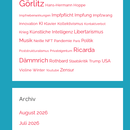
Görlitz
Hans-Hermann Hoppe
Impfpflicht
Impfung
Impfzwang
Impfnebenwirkungen
KI
Innovation
Klavier
Kollektivismus
Kontaktverbot
Libertarismus
Künstliche Intelligenz
Krieg
Musik
Politik
Neiße
NFT
Pandemie
Paris
Ricarda
Poststrukturalismus
Privateigentum
Dämmrich
Rothbard
USA
Staatskritik
Trump
Zensur
Violine
Winter
Youtube
Archiv
August 2026
Juli 2026