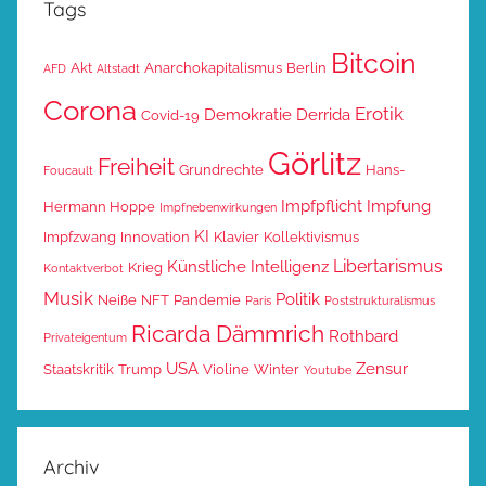
Tags
Bitcoin
Akt
Anarchokapitalismus
Berlin
AFD
Altstadt
Corona
Erotik
Demokratie
Derrida
Covid-19
Görlitz
Freiheit
Grundrechte
Hans-
Foucault
Impfpflicht
Impfung
Hermann Hoppe
Impfnebenwirkungen
KI
Impfzwang
Innovation
Klavier
Kollektivismus
Libertarismus
Künstliche Intelligenz
Krieg
Kontaktverbot
Musik
Politik
Neiße
NFT
Pandemie
Paris
Poststrukturalismus
Ricarda Dämmrich
Rothbard
Privateigentum
USA
Zensur
Staatskritik
Trump
Violine
Winter
Youtube
Archiv