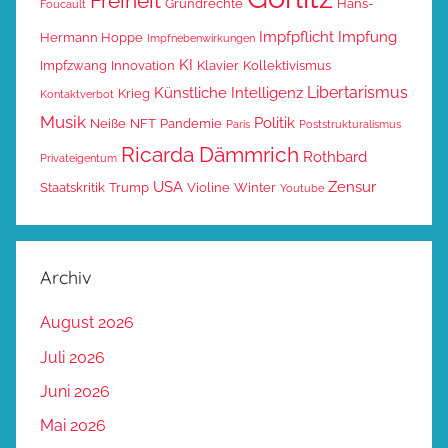
Freiheit
Grundrechte
Hans-
Foucault
Impfpflicht
Impfung
Hermann Hoppe
Impfnebenwirkungen
KI
Impfzwang
Innovation
Klavier
Kollektivismus
Libertarismus
Künstliche Intelligenz
Krieg
Kontaktverbot
Musik
Politik
Neiße
NFT
Pandemie
Paris
Poststrukturalismus
Ricarda Dämmrich
Rothbard
Privateigentum
USA
Zensur
Staatskritik
Trump
Violine
Winter
Youtube
Archiv
August 2026
Juli 2026
Juni 2026
Mai 2026