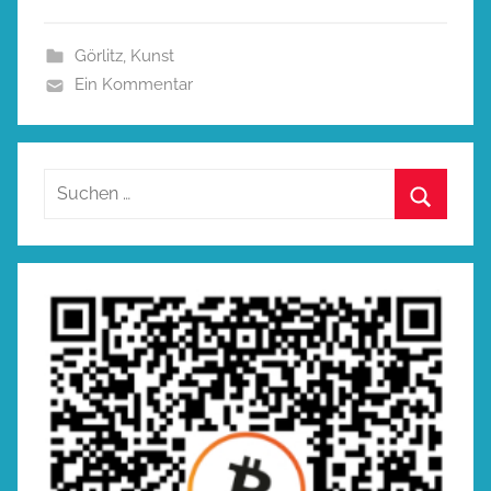
Görlitz
,
Kunst
Ein Kommentar
Suchen
nach:
Suchen