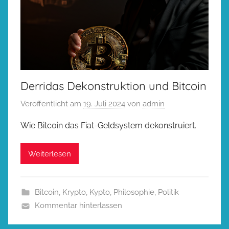
Derridas Dekonstruktion und Bitcoin
Veröffentlicht am
19. Juli 2024
von
admin
Wie Bitcoin das Fiat-Geldsystem dekonstruiert.
Weiterlesen
Bitcoin
,
Krypto
,
Kypto
,
Philosophie
,
Politik
Kommentar hinterlassen