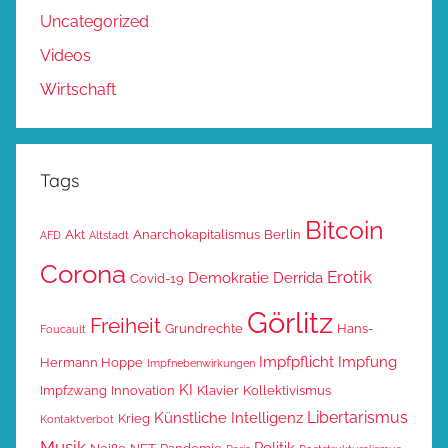
Uncategorized
Videos
Wirtschaft
Tags
Bitcoin
Akt
Anarchokapitalismus
Berlin
AFD
Altstadt
Corona
Erotik
Demokratie
Derrida
Covid-19
Görlitz
Freiheit
Grundrechte
Hans-
Foucault
Impfpflicht
Impfung
Hermann Hoppe
Impfnebenwirkungen
KI
Impfzwang
Innovation
Klavier
Kollektivismus
Libertarismus
Künstliche Intelligenz
Krieg
Kontaktverbot
Musik
Politik