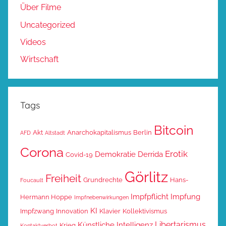
Über Filme
Uncategorized
Videos
Wirtschaft
Tags
Bitcoin
Akt
Anarchokapitalismus
Berlin
AFD
Altstadt
Corona
Erotik
Demokratie
Derrida
Covid-19
Görlitz
Freiheit
Grundrechte
Hans-
Foucault
Impfpflicht
Impfung
Hermann Hoppe
Impfnebenwirkungen
KI
Impfzwang
Innovation
Klavier
Kollektivismus
Libertarismus
Künstliche Intelligenz
Krieg
Kontaktverbot