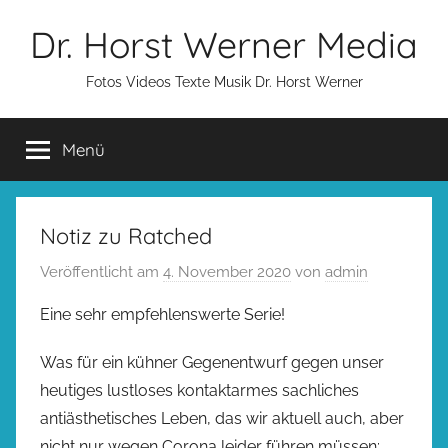
Zum
Dr. Horst Werner Media
Inhalt
springen
Fotos Videos Texte Musik Dr. Horst Werner
Menü
Notiz zu Ratched
Veröffentlicht am
4. November 2020
von
admin
Eine sehr empfehlenswerte Serie!
Was für ein kühner Gegenentwurf gegen unser
heutiges lustloses kontaktarmes sachliches
antiästhetisches Leben, das wir aktuell auch, aber
nicht nur wegen Corona leider führen müssen: