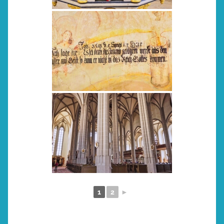
1
2
►