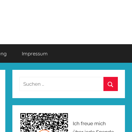
ung
Impressum
Suchen
nach:
Suchen
Ich freue mich
über jede Spende