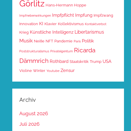
Görlitz
Hans-Hermann Hoppe
Impfpflicht
Impfung
Impfzwang
Impfnebenwirkungen
KI
Innovation
Klavier
Kollektivismus
Kontaktverbot
Libertarismus
Künstliche Intelligenz
Krieg
Musik
Politik
Neiße
NFT
Pandemie
Paris
Ricarda
Poststrukturalismus
Privateigentum
Dämmrich
Rothbard
USA
Staatskritik
Trump
Zensur
Violine
Winter
Youtube
Archiv
August 2026
Juli 2026