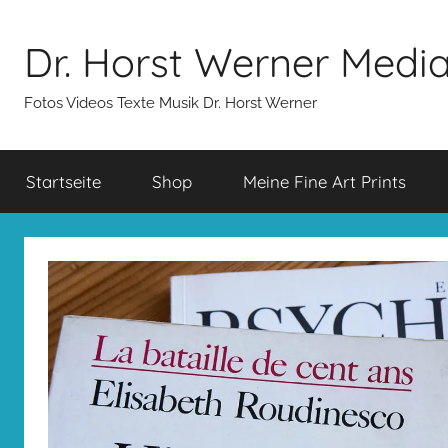
Zum
Inhalt
Dr. Horst Werner Medi
springen
Fotos Videos Texte Musik Dr. Horst Werner
Startseite
Shop
Meine Fine Art Prints