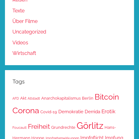
Texte
Über Filme
Uncategorized
Videos
Wirtschaft
Tags
Bitcoin
Akt
Anarchokapitalismus
Berlin
AFD
Altstadt
Corona
Erotik
Demokratie
Derrida
Covid-19
Görlitz
Freiheit
Grundrechte
Hans-
Foucault
Impfpflicht
Impfung
Hermann Hoppe
Impfnebenwirkungen