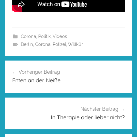
Corona
,
Politik
,
Videos
Berlin
,
Corona
,
Polizei
,
Willkür
Beitragsnavigation
Vorheriger Beitrag
Enten an der Neiße
Nächster Beitrag
In Therapie oder lieber nicht?