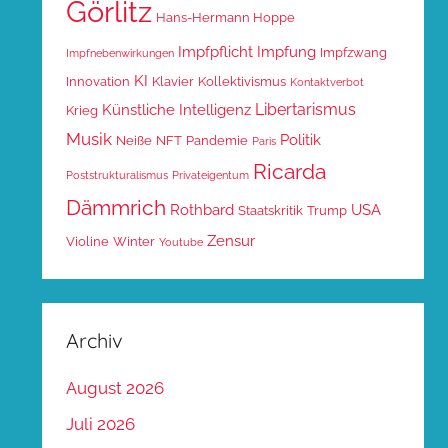
Görlitz
Hans-Hermann Hoppe
Impfpflicht
Impfung
Impfzwang
Impfnebenwirkungen
KI
Innovation
Klavier
Kollektivismus
Kontaktverbot
Libertarismus
Künstliche Intelligenz
Krieg
Musik
Politik
Neiße
NFT
Pandemie
Paris
Ricarda
Poststrukturalismus
Privateigentum
Dämmrich
Rothbard
USA
Staatskritik
Trump
Zensur
Violine
Winter
Youtube
Archiv
August 2026
Juli 2026