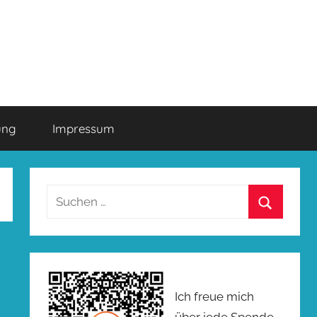
ung
Impressum
Suchen
nach:
Suchen
Ich freue mich
über jede Spende