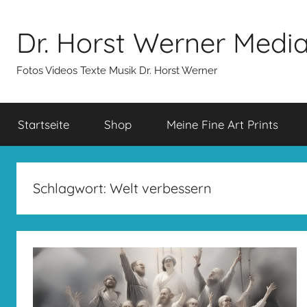
Zum
Inhalt
Dr. Horst Werner Medi
springen
Fotos Videos Texte Musik Dr. Horst Werner
Startseite
Shop
Meine Fine Art Prints
Schlagwort:
Welt verbessern