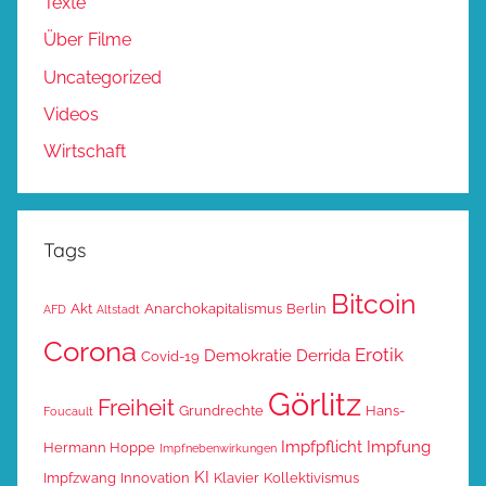
Texte
Über Filme
Uncategorized
Videos
Wirtschaft
Tags
Bitcoin
Akt
Anarchokapitalismus
Berlin
AFD
Altstadt
Corona
Erotik
Demokratie
Derrida
Covid-19
Görlitz
Freiheit
Grundrechte
Hans-
Foucault
Impfpflicht
Impfung
Hermann Hoppe
Impfnebenwirkungen
KI
Impfzwang
Innovation
Klavier
Kollektivismus