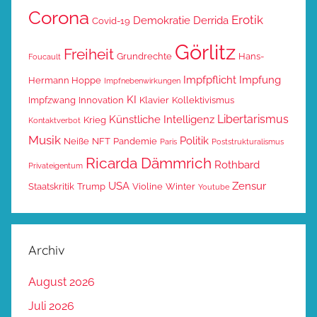
Corona
Erotik
Demokratie
Derrida
Covid-19
Görlitz
Freiheit
Grundrechte
Hans-
Foucault
Impfpflicht
Impfung
Hermann Hoppe
Impfnebenwirkungen
KI
Impfzwang
Innovation
Klavier
Kollektivismus
Libertarismus
Künstliche Intelligenz
Krieg
Kontaktverbot
Musik
Politik
Neiße
NFT
Pandemie
Paris
Poststrukturalismus
Ricarda Dämmrich
Rothbard
Privateigentum
USA
Zensur
Staatskritik
Trump
Violine
Winter
Youtube
Archiv
August 2026
Juli 2026