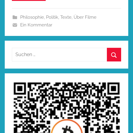
Philosophie
,
Politik
,
Texte
,
Über Filme
Ein Kommentar
Suchen
nach:
Suchen