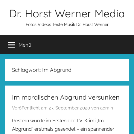
Zum
Dr. Horst Werner Media
Inhalt
springen
Fotos Videos Texte Musik Dr. Horst Werner
Menü
Schlagwort:
Im Abgrund
Im moralischen Abgrund versunken
Veröffentlicht am
27. September 2020
von
admin
Gestern wurde im Ersten der TV-Krimi „Im
Abgrund“ erstmals gesendet – ein spannender