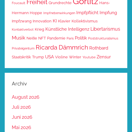
Görlitz
Freiheit
Grundrechte
Hans-
Foucault
Impfpflicht
Impfung
Hermann Hoppe
Impfnebenwirkungen
KI
Impfzwang
Innovation
Klavier
Kollektivismus
Libertarismus
Künstliche Intelligenz
Krieg
Kontaktverbot
Musik
Politik
Neiße
NFT
Pandemie
Paris
Poststrukturalismus
Ricarda Dämmrich
Rothbard
Privateigentum
USA
Zensur
Staatskritik
Trump
Violine
Winter
Youtube
Archiv
August 2026
Juli 2026
Juni 2026
Mai 2026