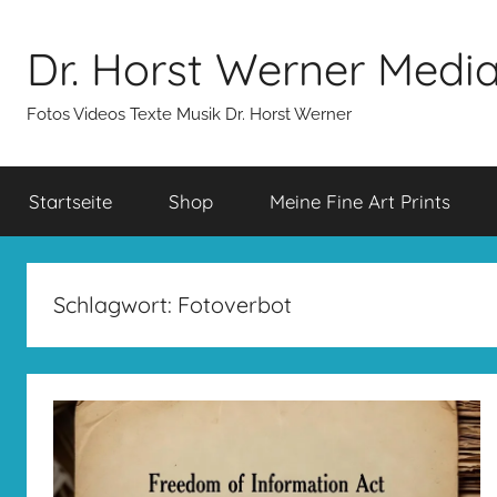
Zum
Inhalt
Dr. Horst Werner Medi
springen
Fotos Videos Texte Musik Dr. Horst Werner
Startseite
Shop
Meine Fine Art Prints
Schlagwort:
Fotoverbot