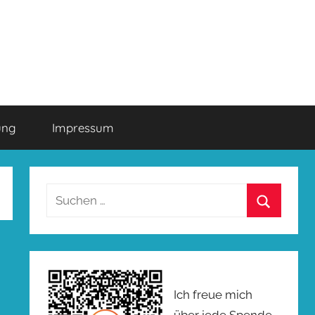
ung
Impressum
Suchen
nach:
Suchen
Ich freue mich
über jede Spende