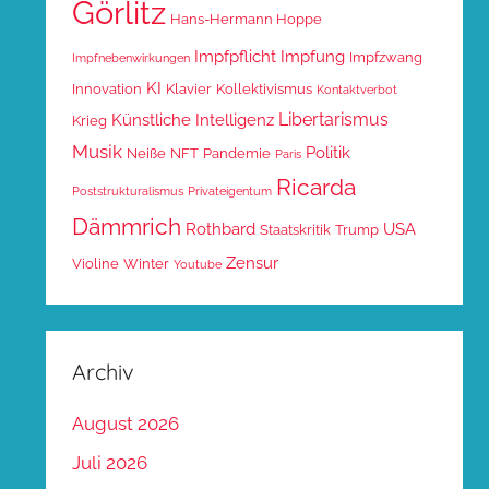
Görlitz
Hans-Hermann Hoppe
Impfpflicht
Impfung
Impfzwang
Impfnebenwirkungen
KI
Innovation
Klavier
Kollektivismus
Kontaktverbot
Libertarismus
Künstliche Intelligenz
Krieg
Musik
Politik
Neiße
NFT
Pandemie
Paris
Ricarda
Poststrukturalismus
Privateigentum
Dämmrich
Rothbard
USA
Staatskritik
Trump
Zensur
Violine
Winter
Youtube
Archiv
August 2026
Juli 2026