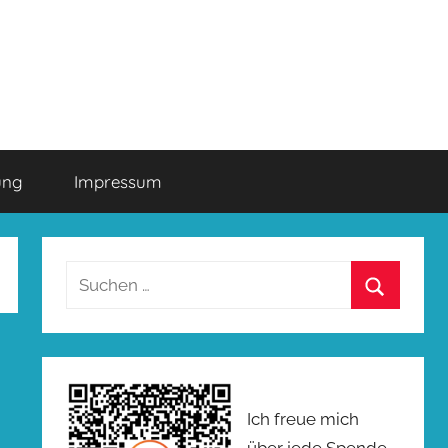
ung
Impressum
Suchen
nach:
Suchen
Ich freue mich
über jede Spende