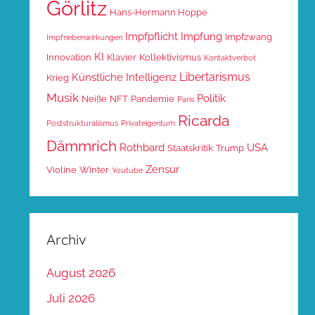
Görlitz
Hans-Hermann Hoppe
Impfpflicht
Impfung
Impfzwang
Impfnebenwirkungen
KI
Innovation
Klavier
Kollektivismus
Kontaktverbot
Libertarismus
Künstliche Intelligenz
Krieg
Musik
Politik
Neiße
NFT
Pandemie
Paris
Ricarda
Poststrukturalismus
Privateigentum
Dämmrich
Rothbard
USA
Staatskritik
Trump
Zensur
Violine
Winter
Youtube
Archiv
August 2026
Juli 2026