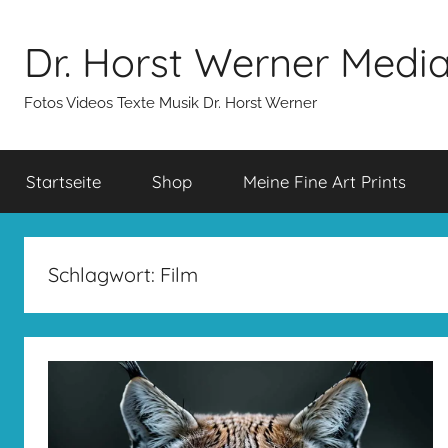
Zum
Inhalt
Dr. Horst Werner Medi
springen
Fotos Videos Texte Musik Dr. Horst Werner
Startseite
Shop
Meine Fine Art Prints
Schlagwort:
Film