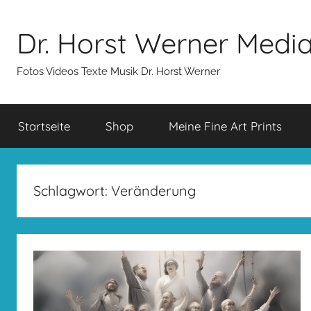
Zum
Inhalt
Dr. Horst Werner Medi
springen
Fotos Videos Texte Musik Dr. Horst Werner
Startseite
Shop
Meine Fine Art Prints
Schlagwort:
Veränderung