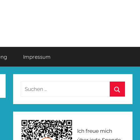
ung
Impressum
Suchen
nach:
Suchen
Ich freue mich
über jede Spende