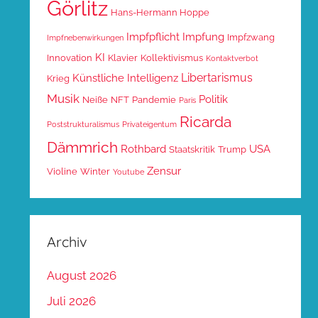
Görlitz
Hans-Hermann Hoppe
Impfpflicht
Impfung
Impfzwang
Impfnebenwirkungen
KI
Innovation
Klavier
Kollektivismus
Kontaktverbot
Libertarismus
Künstliche Intelligenz
Krieg
Musik
Politik
Neiße
NFT
Pandemie
Paris
Ricarda
Poststrukturalismus
Privateigentum
Dämmrich
Rothbard
USA
Staatskritik
Trump
Zensur
Violine
Winter
Youtube
Archiv
August 2026
Juli 2026