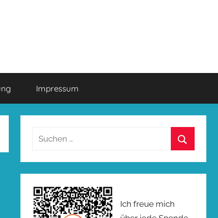
ung
Impressum
Suchen
nach:
Suchen
Ich freue mich
über jede Spende