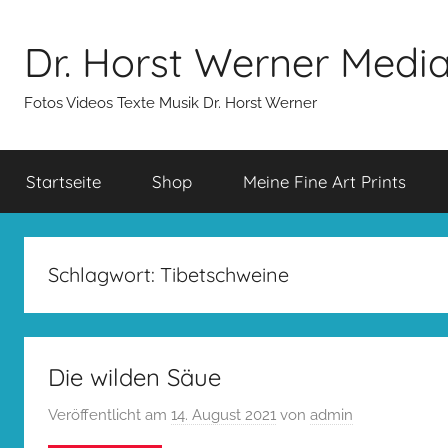
Zum
Inhalt
Dr. Horst Werner Medi
springen
Fotos Videos Texte Musik Dr. Horst Werner
Startseite
Shop
Meine Fine Art Prints
Schlagwort:
Tibetschweine
Die wilden Säue
Veröffentlicht am
14. August 2021
von
admin