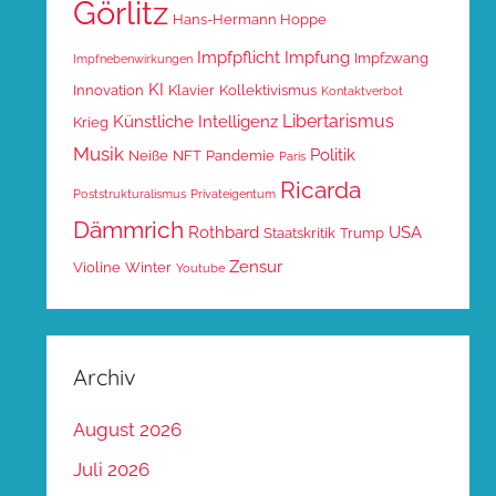
Görlitz
Hans-Hermann Hoppe
Impfpflicht
Impfung
Impfzwang
Impfnebenwirkungen
KI
Innovation
Klavier
Kollektivismus
Kontaktverbot
Libertarismus
Künstliche Intelligenz
Krieg
Musik
Politik
Neiße
NFT
Pandemie
Paris
Ricarda
Poststrukturalismus
Privateigentum
Dämmrich
Rothbard
USA
Staatskritik
Trump
Zensur
Violine
Winter
Youtube
Archiv
August 2026
Juli 2026