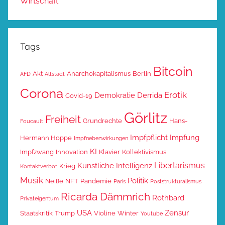
Wirtschaft
Tags
Bitcoin
Akt
Anarchokapitalismus
Berlin
AFD
Altstadt
Corona
Erotik
Demokratie
Derrida
Covid-19
Görlitz
Freiheit
Grundrechte
Hans-
Foucault
Impfpflicht
Impfung
Hermann Hoppe
Impfnebenwirkungen
KI
Impfzwang
Innovation
Klavier
Kollektivismus
Libertarismus
Künstliche Intelligenz
Krieg
Kontaktverbot
Musik
Politik
Neiße
NFT
Pandemie
Paris
Poststrukturalismus
Ricarda Dämmrich
Rothbard
Privateigentum
USA
Zensur
Staatskritik
Trump
Violine
Winter
Youtube