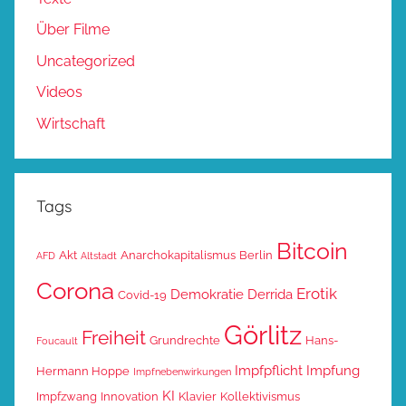
Über Filme
Uncategorized
Videos
Wirtschaft
Tags
Bitcoin
Akt
Anarchokapitalismus
Berlin
AFD
Altstadt
Corona
Erotik
Demokratie
Derrida
Covid-19
Görlitz
Freiheit
Grundrechte
Hans-
Foucault
Impfpflicht
Impfung
Hermann Hoppe
Impfnebenwirkungen
KI
Impfzwang
Innovation
Klavier
Kollektivismus