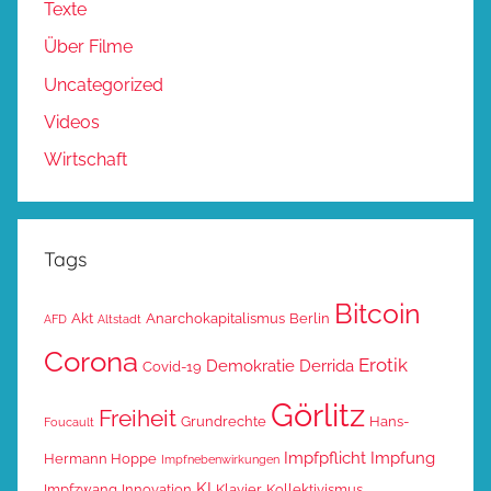
Texte
Über Filme
Uncategorized
Videos
Wirtschaft
Tags
Bitcoin
Akt
Anarchokapitalismus
Berlin
AFD
Altstadt
Corona
Erotik
Demokratie
Derrida
Covid-19
Görlitz
Freiheit
Grundrechte
Hans-
Foucault
Impfpflicht
Impfung
Hermann Hoppe
Impfnebenwirkungen
KI
Impfzwang
Innovation
Klavier
Kollektivismus