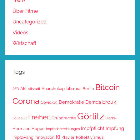
Texte
Über Filme
Uncategorized
Videos
Wirtschaft
Tags
Bitcoin
Akt
Anarchokapitalismus
Berlin
AFD
Altstadt
Corona
Erotik
Demokratie
Derrida
Covid-19
Görlitz
Freiheit
Grundrechte
Hans-
Foucault
Impfpflicht
Impfung
Hermann Hoppe
Impfnebenwirkungen
KI
Impfzwang
Innovation
Klavier
Kollektivismus