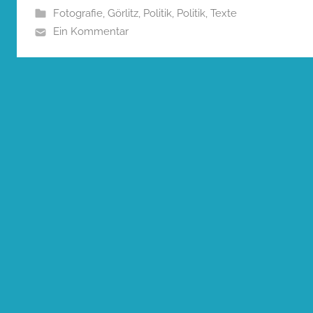
Fotografie
,
Görlitz
,
Politik
,
Politik
,
Texte
Ein Kommentar