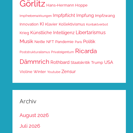
Görlitz
Hans-Hermann Hoppe
Impfpflicht
Impfung
Impfzwang
Impfnebenwirkungen
KI
Innovation
Klavier
Kollektivismus
Kontaktverbot
Libertarismus
Künstliche Intelligenz
Krieg
Musik
Politik
Neiße
NFT
Pandemie
Paris
Ricarda
Poststrukturalismus
Privateigentum
Dämmrich
Rothbard
USA
Staatskritik
Trump
Zensur
Violine
Winter
Youtube
Archiv
August 2026
Juli 2026