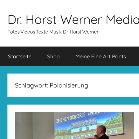
Zum
Inhalt
Dr. Horst Werner Medi
springen
Fotos Videos Texte Musik Dr. Horst Werner
Startseite
Shop
Meine Fine Art Prints
Schlagwort:
Polonisierung