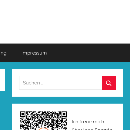
ung
Impressum
Suchen
nach:
Suchen
Ich freue mich
über jede Spende