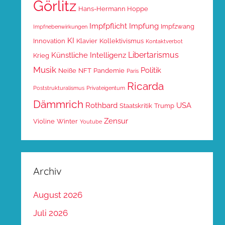
Görlitz
Hans-Hermann Hoppe
Impfpflicht
Impfung
Impfzwang
Impfnebenwirkungen
KI
Innovation
Klavier
Kollektivismus
Kontaktverbot
Libertarismus
Künstliche Intelligenz
Krieg
Musik
Politik
Neiße
NFT
Pandemie
Paris
Ricarda
Poststrukturalismus
Privateigentum
Dämmrich
Rothbard
USA
Staatskritik
Trump
Zensur
Violine
Winter
Youtube
Archiv
August 2026
Juli 2026