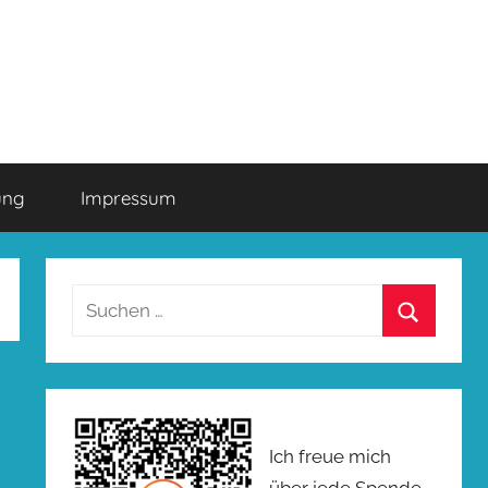
ung
Impressum
Suchen
nach:
Suchen
Ich freue mich
über jede Spende