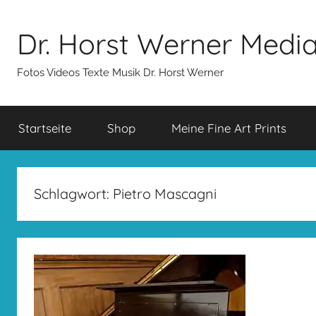
Zum
Inhalt
Dr. Horst Werner Medi
springen
Fotos Videos Texte Musik Dr. Horst Werner
Startseite
Shop
Meine Fine Art Prints
Schlagwort:
Pietro Mascagni