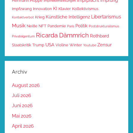
Impfpflicht
Impfung
Hermann Hoppe
Impfnebenwirkungen
KI
Impfzwang
Innovation
Klavier
Kollektivismus
Libertarismus
Künstliche Intelligenz
Krieg
Kontaktverbot
Musik
Politik
Neiße
NFT
Pandemie
Paris
Poststrukturalismus
Ricarda Dämmrich
Rothbard
Privateigentum
USA
Zensur
Staatskritik
Trump
Violine
Winter
Youtube
Archiv
August 2026
Juli 2026
Juni 2026
Mai 2026
April 2026