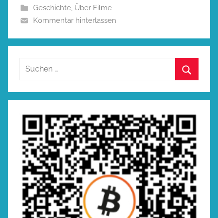
Geschichte
,
Über Filme
Kommentar hinterlassen
Suchen
nach:
Suchen