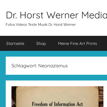
Zum
Inhalt
Dr. Horst Werner Medi
springen
Fotos Videos Texte Musik Dr. Horst Werner
Startseite
Shop
Meine Fine Art Prints
Schlagwort:
Neonazismus