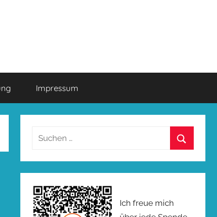
ung
Impressum
Suchen
nach:
Suchen
Ich freue mich
über jede Spende