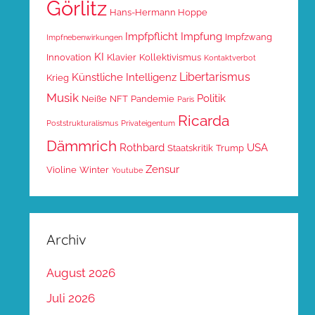
Görlitz
Hans-Hermann Hoppe
Impfpflicht
Impfung
Impfzwang
Impfnebenwirkungen
KI
Innovation
Klavier
Kollektivismus
Kontaktverbot
Libertarismus
Künstliche Intelligenz
Krieg
Musik
Politik
Neiße
NFT
Pandemie
Paris
Ricarda
Poststrukturalismus
Privateigentum
Dämmrich
Rothbard
USA
Staatskritik
Trump
Zensur
Violine
Winter
Youtube
Archiv
August 2026
Juli 2026