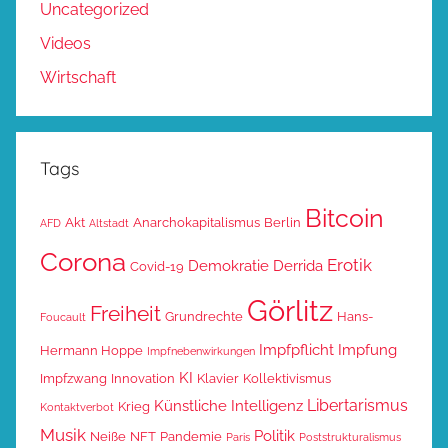
Uncategorized
Videos
Wirtschaft
Tags
Bitcoin
Akt
Anarchokapitalismus
Berlin
AFD
Altstadt
Corona
Erotik
Demokratie
Derrida
Covid-19
Görlitz
Freiheit
Grundrechte
Hans-
Foucault
Impfpflicht
Impfung
Hermann Hoppe
Impfnebenwirkungen
KI
Impfzwang
Innovation
Klavier
Kollektivismus
Libertarismus
Künstliche Intelligenz
Krieg
Kontaktverbot
Musik
Politik
Neiße
NFT
Pandemie
Paris
Poststrukturalismus