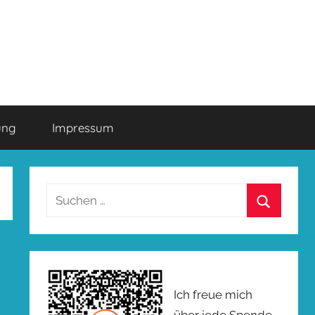
ung
Impressum
Suchen
nach:
Suchen
Ich freue mich
über jede Spende