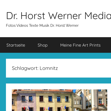
Zum
Inhalt
Dr. Horst Werner Medi
springen
Fotos Videos Texte Musik Dr. Horst Werner
Startseite
Shop
Meine Fine Art Prints
Schlagwort:
Lomnitz