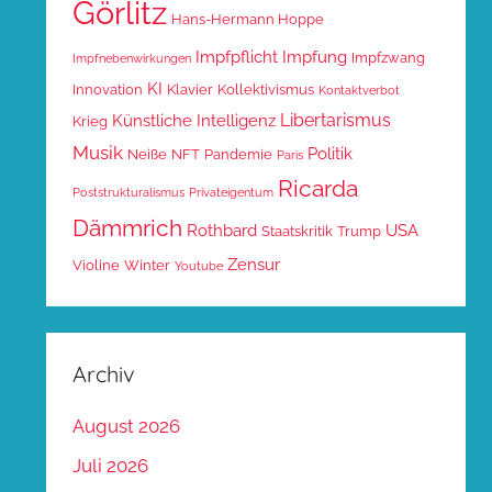
Görlitz
Hans-Hermann Hoppe
Impfpflicht
Impfung
Impfzwang
Impfnebenwirkungen
KI
Innovation
Klavier
Kollektivismus
Kontaktverbot
Libertarismus
Künstliche Intelligenz
Krieg
Musik
Politik
Neiße
NFT
Pandemie
Paris
Ricarda
Poststrukturalismus
Privateigentum
Dämmrich
Rothbard
USA
Staatskritik
Trump
Zensur
Violine
Winter
Youtube
Archiv
August 2026
Juli 2026