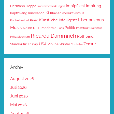
Impfpflicht
Impfung
Hermann Hoppe
Impfnebenwirkungen
KI
Impfzwang
Innovation
Klavier
Kollektivismus
Libertarismus
Künstliche Intelligenz
Krieg
Kontaktverbot
Musik
Politik
Neiße
NFT
Pandemie
Paris
Poststrukturalismus
Ricarda Dämmrich
Rothbard
Privateigentum
USA
Zensur
Staatskritik
Trump
Violine
Winter
Youtube
Archiv
August 2026
Juli 2026
Juni 2026
Mai 2026
April 2026