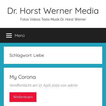
Zum
Dr. Horst Werner Media
Inhalt
springen
Fotos Videos Texte Musik Dr. Horst Werner
Menü
Schlagwort:
Liebe
My Corona
Veröffentlicht am
17. April 2020
von
admin
Weiterlesen